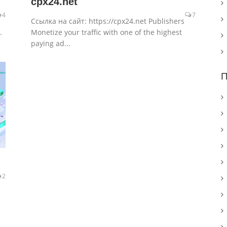
cpx24.net
4
7
Ссылка на сайт: https://cpx24.net Publishers
.
Monetize your traffic with one of the highest
paying ad...
П
2