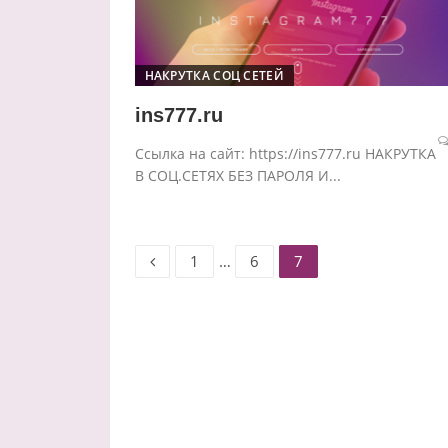
НАКРУТКА СОЦ СЕТЕЙ
ins777.ru
Ссылка на сайт: https://ins777.ru НАКРУТКА
В СОЦ.СЕТЯХ БЕЗ ПАРОЛЯ И...
Старница
Старница
Старница
Пагинация
1
…
6
7
записей