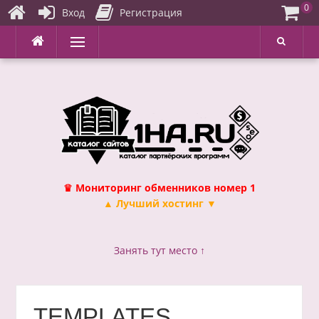
0
Вход
Регистрация
Перейти
Меню
к
содержимому
♛ Мониторинг обменников номер 1
▲ Лучший хостинг ▼
Занять тут место ↑
TEMPLATES