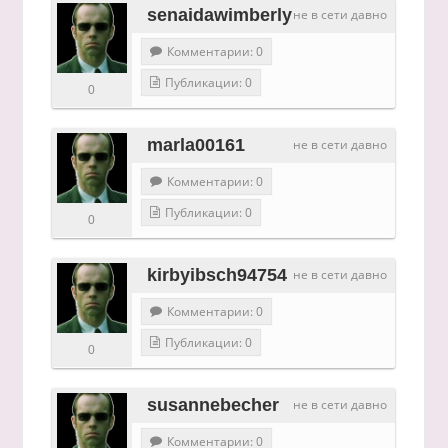
senaidawimberly
не в сети давно
Комментарии: 0
Публикации: 0
0
marla00161
не в сети давно
Комментарии: 0
Публикации: 0
0
kirbyibsch94754
не в сети давно
Комментарии: 0
Публикации: 0
0
susannebecher
не в сети давно
Комментарии: 0