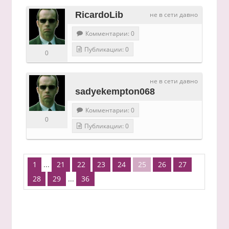
RicardoLib
не в сети давно
Комментарии: 0
Публикации: 0
0
не в сети давно
sadyekempton068
Комментарии: 0
0
Публикации: 0
1
...
21
22
23
24
25
26
27
28
29
...
36