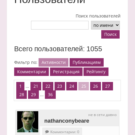
Поиск пользователей
Поиск
Всего пользователей: 1055
Фильтр по:
Активности
Публикациям
Комментарии
Регистрация
Рейтингу
1
...
21
22
23
24
25
26
27
28
29
...
36
не в сети давно
nathanconybeare
Комментарии: 0