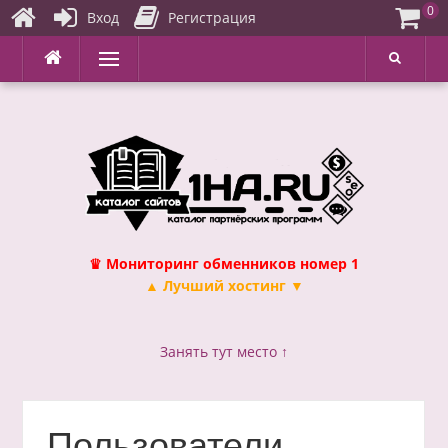
0
Вход
Регистрация
Перейти
Меню
к
содержимому
♛ Мониторинг обменников номер 1
▲ Лучший хостинг ▼
Занять тут место ↑
Пользователи