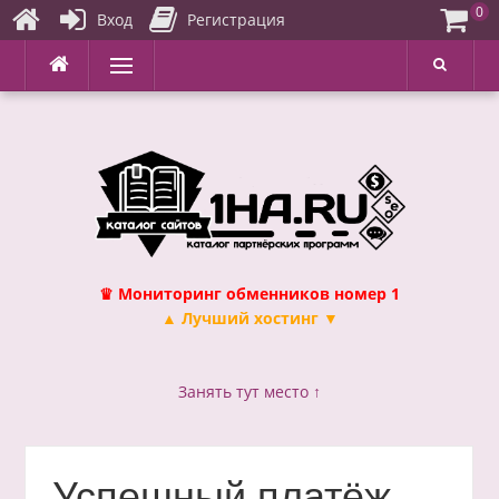
0
Вход
Регистрация
Перейти
Меню
к
содержимому
♛ Мониторинг обменников номер 1
▲ Лучший хостинг ▼
Занять тут место ↑
Успешный платёж