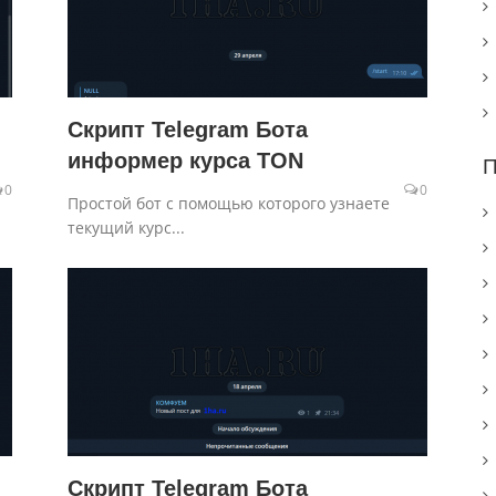
Скрипт Telegram Бота
информер курса TON
П
0
0
Простой бот с помощью которого узнаете
текущий курс...
Скрипт Telegram Бота