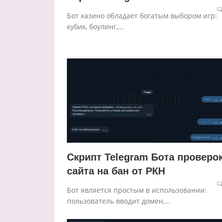
Бот казино обладает богатым выбором игр:
кубик, боулинг,...
Скрипт Telegram Бота проверо
сайта на бан от РКН
Бот является простым в использовании:
пользователь вводит домен,...