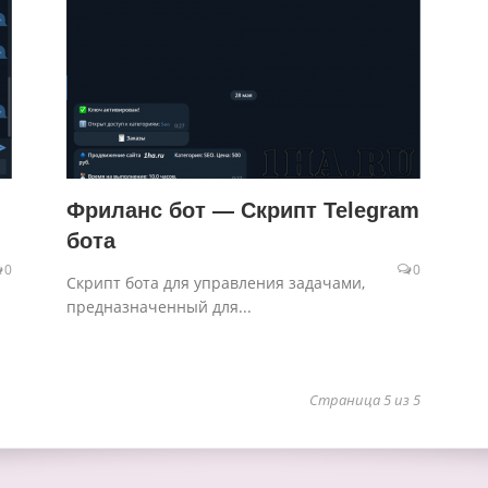
Фриланс бот — Скрипт Telegram
бота
0
0
Скрипт бота для управления задачами,
предназначенный для...
Страница 5 из 5