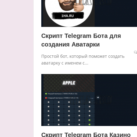
Скрипт Telegram Бота для
создания Аватарки
Простой бот, который поможет создать
аватарку с именем с...
Скрипт Telegram Бота Казино