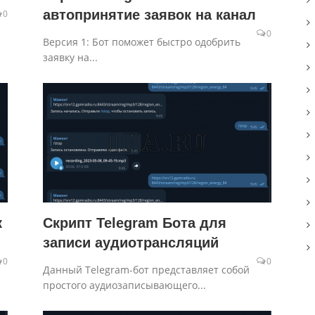
автопринятие заявок на канал
0
0
Версия 1: Бот поможет быстро одобрить
заявку на...
к
Скрипт Telegram Бота для
записи аудиотрансляций
0
0
Данный Telegram-бот представляет собой
простого аудиозаписывающего...