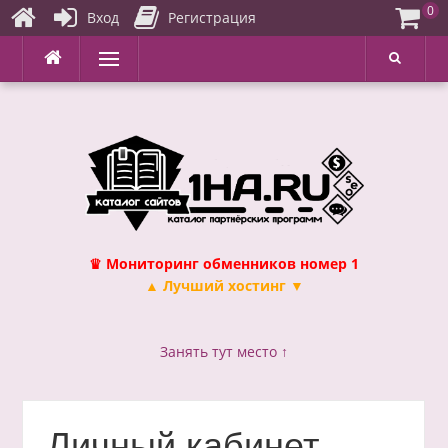
0
Вход
Регистрация
Перейти
Меню
к
содержимому
♛ Мониторинг обменников номер 1
▲ Лучший хостинг ▼
Занять тут место ↑
Личный кабинет