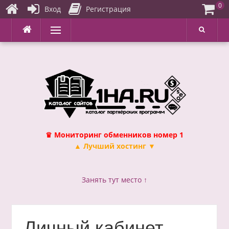
0
Вход
Регистрация
Перейти
Меню
к
содержимому
♛ Мониторинг обменников номер 1
▲ Лучший хостинг ▼
Занять тут место ↑
Личный кабинет