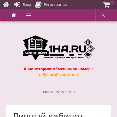
0
Вход
Регистрация
Перейти
Меню
к
содержимому
♛ Мониторинг обменников номер 1
▲ Лучший хостинг ▼
Занять тут место ↑
Личный кабинет