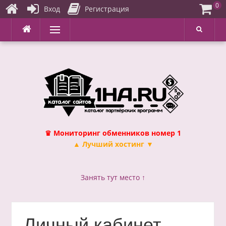
0
Вход
Регистрация
Перейти
Меню
к
содержимому
♛ Мониторинг обменников номер 1
▲ Лучший хостинг ▼
Занять тут место ↑
Личный кабинет