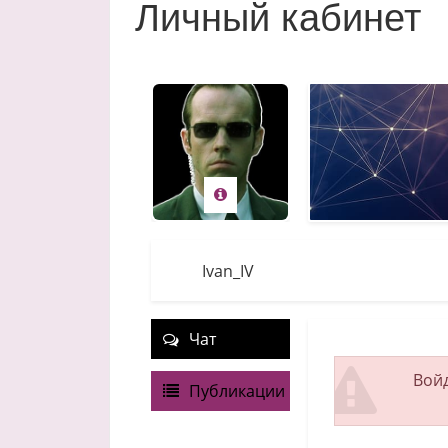
Личный кабинет
Ivan_IV
Чат
Войд
Публикации