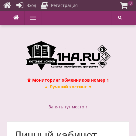
0
Вход
Регистрация
Перейти
Меню
к
содержимому
♛ Мониторинг обменников номер 1
▲ Лучший хостинг ▼
Занять тут место ↑
Личный кабинет