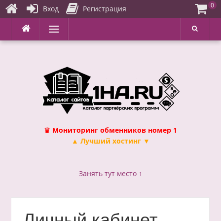
0
Вход
Регистрация
Перейти
Меню
к
содержимому
♛ Мониторинг обменников номер 1
▲ Лучший хостинг ▼
Занять тут место ↑
Личный кабинет