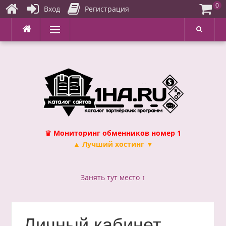
0
Вход
Регистрация
Перейти
Меню
к
содержимому
♛ Мониторинг обменников номер 1
▲ Лучший хостинг ▼
Занять тут место ↑
Личный кабинет