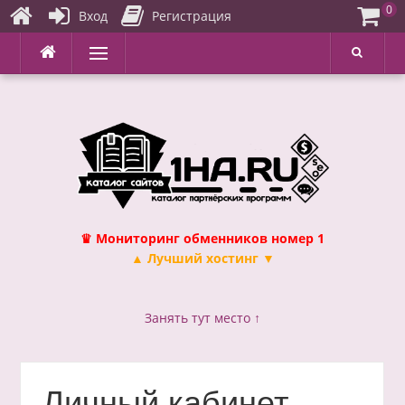
0
Вход
Регистрация
Перейти
Меню
к
содержимому
♛ Мониторинг обменников номер 1
▲ Лучший хостинг ▼
Занять тут место ↑
Личный кабинет