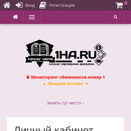
0
Вход
Регистрация
Перейти
Меню
к
содержимому
♛ Мониторинг обменников номер 1
▲ Лучший хостинг ▼
Занять тут место ↑
Личный кабинет