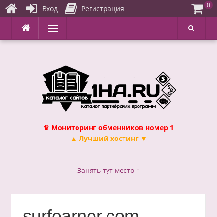
0
Вход
Регистрация
Перейти
Меню
к
содержимому
♛ Мониторинг обменников номер 1
▲ Лучший хостинг ▼
Занять тут место ↑
surfearner.com