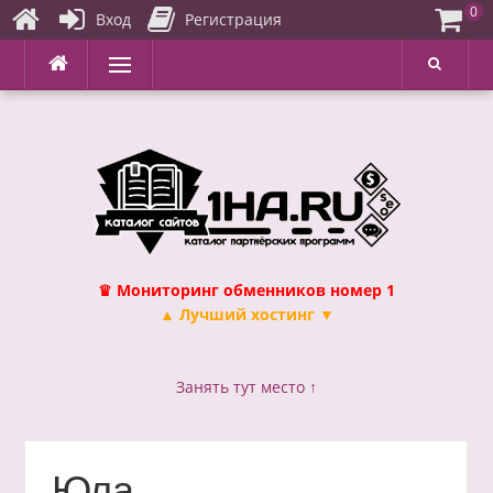
0
Вход
Регистрация
Перейти
Меню
к
содержимому
♛ Мониторинг обменников номер 1
▲ Лучший хостинг ▼
Занять тут место ↑
Юла