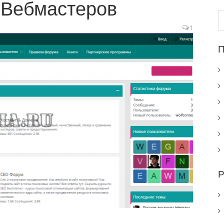
 Вебмастеров
Н
1
П
Р