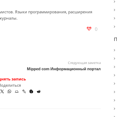
ммистов. Языки программирования, расширения
 журналы.
0
П
Следующая заметка
Mipped com Информационный портал
днять запись
Поделиться