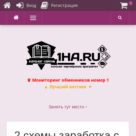
0
Вход
Регистрация
Перейти
Меню
к
содержимому
♛ Мониторинг обменников номер 1
▲ Лучший хостинг ▼
Занять тут место ↑
2 схемы заработка с