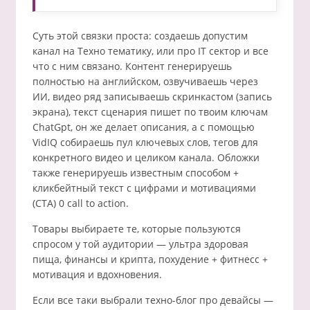
Суть этой связки проста: создаешь допустим
канал на Техно тематику, или про IT сектор и все
что с ним связано. Контент генерируешь
полностью на английском, озвучиваешь через
ИИ, видео ряд записываешь скринкастом (запись
экрана), текст сценария пишет по твоим ключам
ChatGpt, он же делает описания, а с помощью
VidIQ собираешь пул ключевых слов, тегов для
конкретного видео и целиком канала. Обложки
также генерируешь известным способом +
кликбейтный текст с цифрами и мотивациями
(CTA) 0 call to action.
Товары выбираете те, которые пользуются
спросом у той аудитории — ультра здоровая
пища, финансы и крипта, похудение + фитнесс +
мотивация и вдохновения.
Если все таки выбрали техно-блог про девайсы —