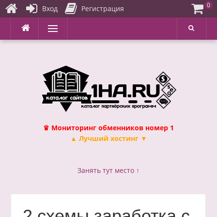
0
Вход
Регистрация
Перейти
Меню
к
содержимому
♛ Мониторинг обменников номер 1
▲ Лучший хостинг ▼
Занять тут место ↑
2 схемы заработка с