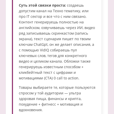
Суть этой связки проста:
создаешь
допустим канал на Техно тематику, или
про IT сектор и все что с ним связано.
Контент генерируешь полностью на
английском, озвучиваешь через ИИ, видео
ряд записываешь скринкастом (запись
экрана), текст сценария пишет по твоим
ключам ChatGpt, он же делает описания, а
с помощью VidIQ собираешь пул
ключевых слов, тегов для конкретного
видео и целиком канала. Обложки также
генерируешь известным способом +
кликбейтный текст с цифрами и
мотивациями (CTA) 0 call to action.
Товары выбираете те, которые пользуются
спросом у той аудитории — ультра
здоровая пища, финансы и крипта,
похудение + фитнесс + мотивация и
вдохновения.