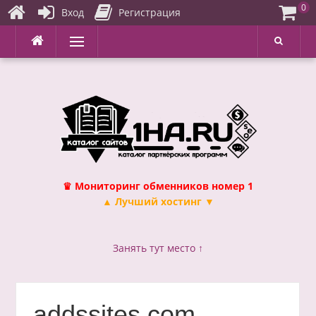
0
Вход
Регистрация
Перейти
Меню
к
содержимому
♛ Мониторинг обменников номер 1
▲ Лучший хостинг ▼
Занять тут место ↑
addssites.com