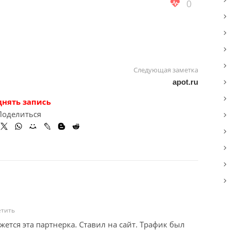
0
Следующая заметка
apot.ru
днять запись
Поделиться
етить
жется эта партнерка. Ставил на сайт. Трафик был