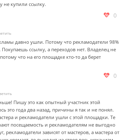
зу не купили ссылку.
0
ветить
кламы давно ушли. Потому что рекламодатели 98%
Покупаешь ссылку, а переходов нет. Владелец не
потому что на его площадке кто-то да берет
0
ветить
раньше! Пишу это как опытный участник этой
сь это года два назад, причины я так и не понял.
астера и рекламодатели ушли с этой площадки. Те
вают посещаемость и рекламодателям не выгодно
г, рекламодатели зависят от мастеров, а мастера от
 них хромает, то выходит из строя весь механизм.