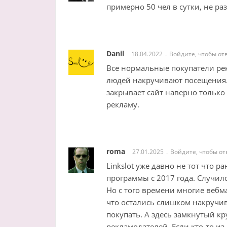
примерно 50 чел в сутки, не ра
Danil
18.04.2022
Войдите, чтобы от
Все нормальные покупатели ре
людей накручивают посещения. 
закрывает сайт наверно только 
рекламу.
roma
27.01.2025
Войдите, чтобы от
Linkslot уже давно не тот что 
программы с 2017 года. Случило
Но с того времени многие вебм
что остались слишком накручи
покупать. А здесь замкнутый кру
рекламодателей. Если кто-то из