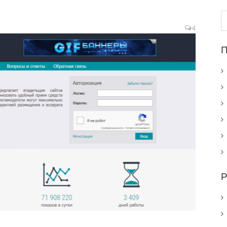
Н
4
П
Р