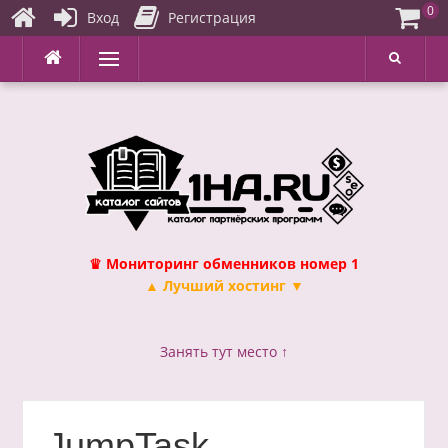
0
Вход
Регистрация
Перейти
Меню
к
содержимому
♛ Мониторинг обменников номер 1
▲ Лучший хостинг ▼
Занять тут место ↑
JumpTask