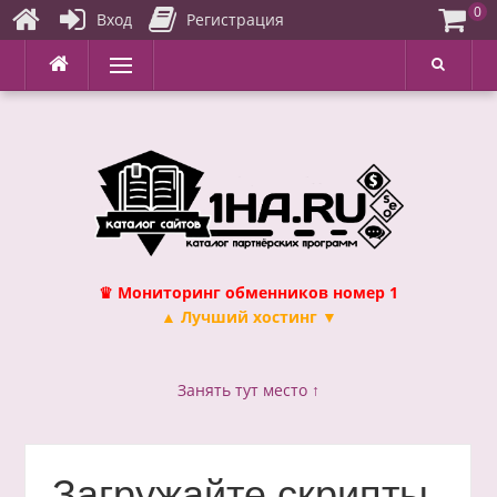
0
Вход
Регистрация
Перейти
Меню
к
содержимому
♛ Мониторинг обменников номер 1
▲ Лучший хостинг ▼
Занять тут место ↑
Загружайте скрипты