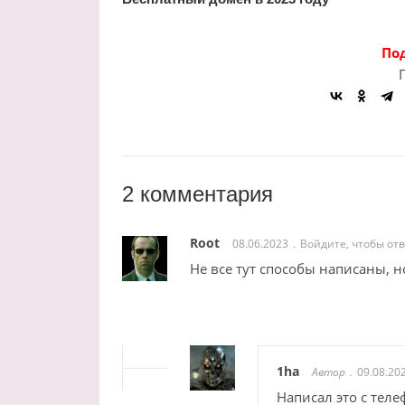
По
2 комментария
Root
08.06.2023
Войдите, чтобы от
Не все тут способы написаны, н
1ha
Автор
09.08.20
Написал это с теле