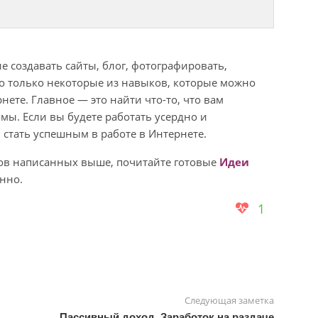
 создавать сайты, блог, фотографировать,
то только некоторые из навыков, которые можно
нете. Главное — это найти что-то, что вам
омы. Если вы будете работать усердно и
ы стать успешным в работе в Интернете.
бов написанных выше, почитайте готовые
Идеи
нно.
1
Следующая заметка
Пассивный доход, Заработок на раздаче