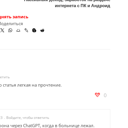
интернета с ПК и Андроид
днять запись
Поделиться
ветить
о статья легкая на прочтение.
0
23
Войдите, чтобы ответить
фона через ChatGPT, когда в больнице лежал.