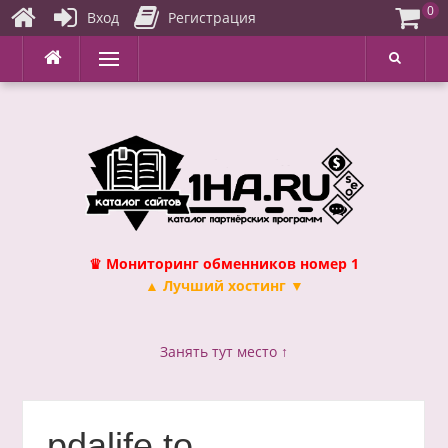
0
Вход
Регистрация
Перейти
Меню
к
содержимому
♛ Мониторинг обменников номер 1
▲ Лучший хостинг ▼
Занять тут место ↑
pdalife.to