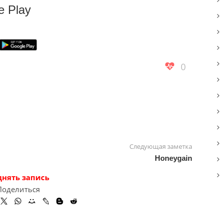
e Play
0
Следующая заметка
Honeygain
днять запись
Поделиться