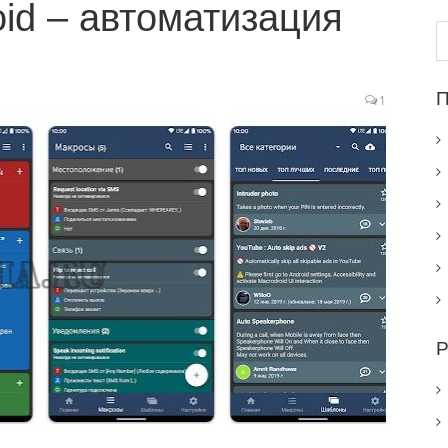
id – автоматизация
Н
П
1
Р