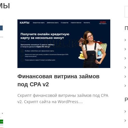
мы
Н
П
Финансовая витрина займов
под CPA v2
Скрипт финансовой витрины займов под CPA
Р
v2. Скрипт сайта на WordPress....