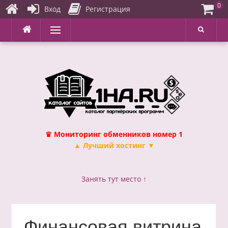
0
Вход
Регистрация
Перейти
Меню
к
содержимому
♛ Мониторинг обменников номер 1
▲ Лучший хостинг ▼
Занять тут место ↑
Финансовая витрина