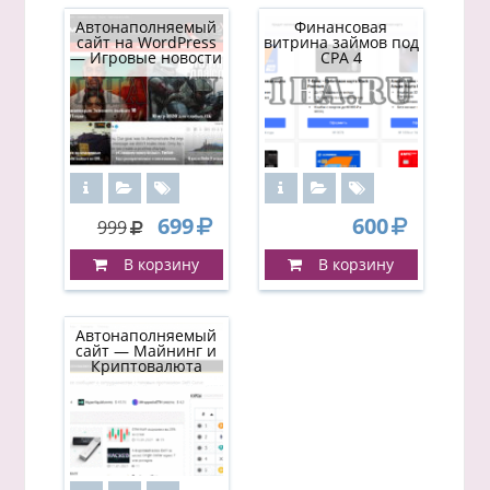
Автонаполняемый
Финансовая
сайт на WordPress
витрина займов под
— Игровые новости
CPA 4
699
600
999
В корзину
В корзину
Автонаполняемый
сайт — Майнинг и
Криптовалюта