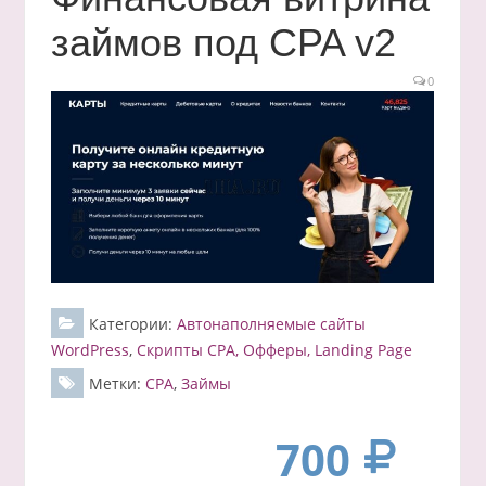
займов под CPA v2
0
Категории:
Автонаполняемые сайты
WordPress
,
Скрипты CPA, Офферы, Landing Page
Метки:
CPA
,
Займы
700