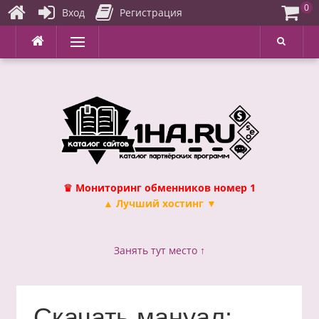
0
Вход
Регистрация
Перейти
Меню
к
содержимому
♛ Мониторинг обменников номер 1
▲ Лучший хостинг ▼
Занять тут место ↑
Скачать мануал: