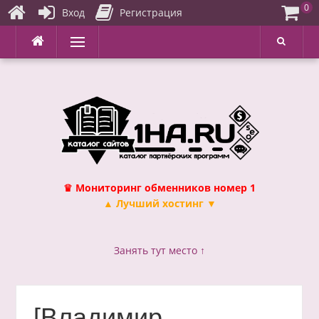
0
Вход
Регистрация
Перейти
Меню
к
содержимому
♛ Мониторинг обменников номер 1
▲ Лучший хостинг ▼
Занять тут место ↑
[Владимир