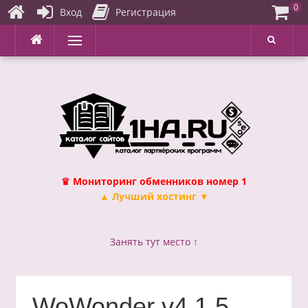
0
Вход
Регистрация
Перейти
Меню
к
содержимому
♛ Мониторинг обменников номер 1
▲ Лучший хостинг ▼
Занять тут место ↑
WoWonder v4.1.5