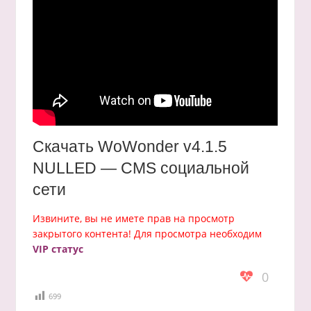
Скачать WoWonder v4.1.5
NULLED — CMS социальной
сети
Извините, вы не имете прав на просмотр
закрытого контента! Для просмотра необходим
VIP статус
0
699