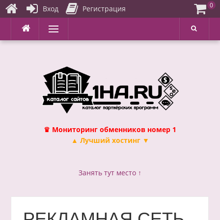
0
Вход
Регистрация
Перейти
Меню
к
содержимому
♛ Мониторинг обменников номер 1
▲ Лучший хостинг ▼
Занять тут место ↑
РЕКЛАМНАЯ СЕТЬ