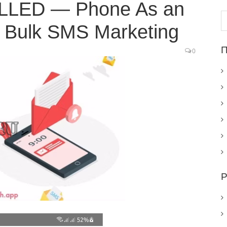
LLED — Phone As an
Н
Bulk SMS Marketing
П
0
Р