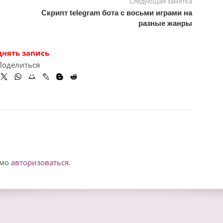
Следующая заметка
Скрипт telegram бота с восьми играми на
разные жанры
днять запись
Поделиться
имо
авторизоваться
.