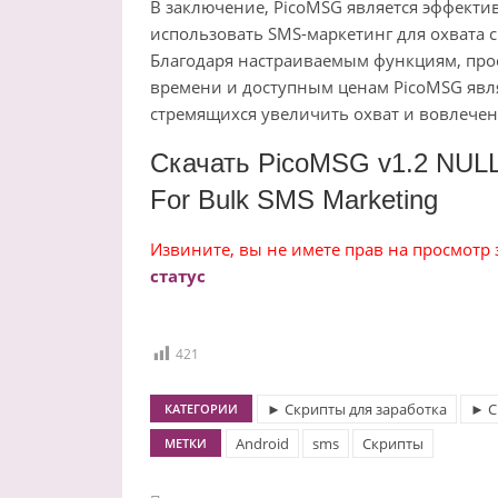
В заключение, PicoMSG является эффекти
использовать SMS-маркетинг для охвата
Благодаря настраиваемым функциям, про
времени и доступным ценам PicoMSG явл
стремящихся увеличить охват и вовлечен
Скачать PicoMSG v1.2 NUL
For Bulk SMS Marketing
Извините, вы не имете прав на просмотр
статус
421
► Скрипты для заработка
► С
КАТЕГОРИИ
Android
sms
Скрипты
МЕТКИ