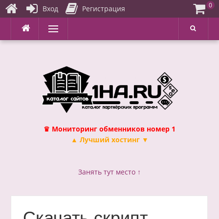
0
Вход
Регистрация
Перейти
Меню
к
содержимому
♛ Мониторинг обменников номер 1
▲ Лучший хостинг ▼
Занять тут место ↑
Скачать скрипт