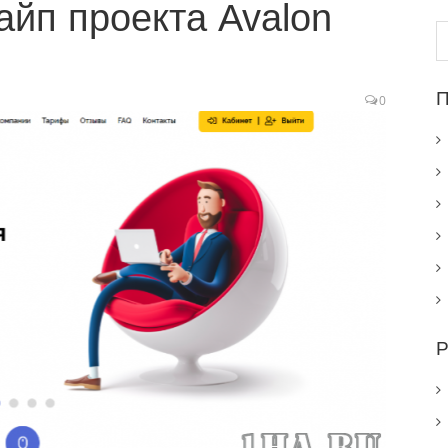
айп проекта Avalon
Н
П
0
Р