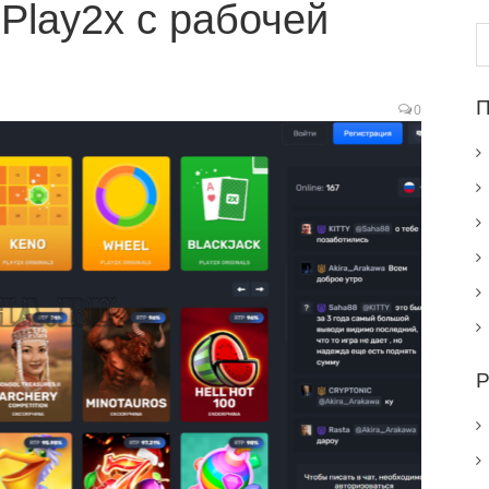
Play2x с рабочей
Н
П
0
Р