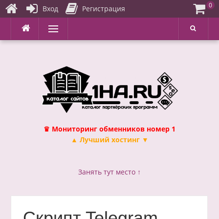
0
Вход
Регистрация
Перейти
Меню
к
содержимому
♛ Мониторинг обменников номер 1
▲ Лучший хостинг ▼
Занять тут место ↑
Скрипт Telegram