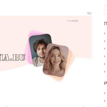
Н
1
П
Р