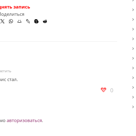
днять запись
Поделиться
ветить
ис стал.
0
имо
авторизоваться
.