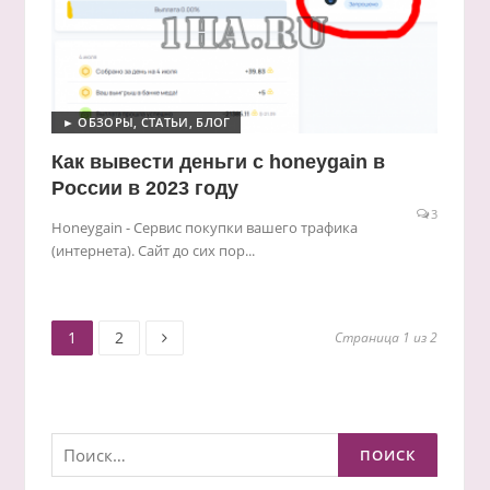
► ОБЗОРЫ, СТАТЬИ, БЛОГ
Как вывести деньги с honeygain в
России в 2023 году
3
Honeygain - Сервис покупки вашего трафика
(интернета). Сайт до сих пор...
Старница
Старница
Пагинация
1
2
Страница 1 из 2
записей
Найти: