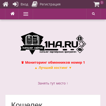
0
Вход
Регистрация
Перейти
Меню
к
содержимому
♛ Мониторинг обменников номер 1
▲ Лучший хостинг ▼
Занять тут место ↑
Кошелек