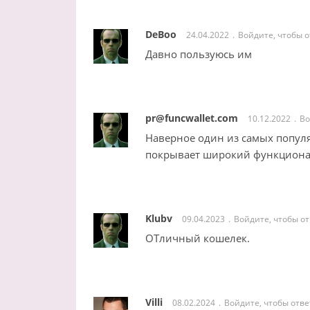
DeBoo
24.04.2022
Войдите, чтобы о
Давно пользуюсь им
pr@funcwallet.com
10.12.2022
Во
Наверное один из самых популя
покрывает широкий функцион
Klubv
09.04.2023
Войдите, чтобы о
ОТличный кошелек.
Villi
08.02.2024
Войдите, чтобы отве