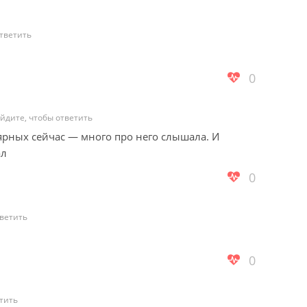
тветить
0
йдите, чтобы ответить
рных сейчас — много про него слышала. И
ал
0
тветить
0
тить