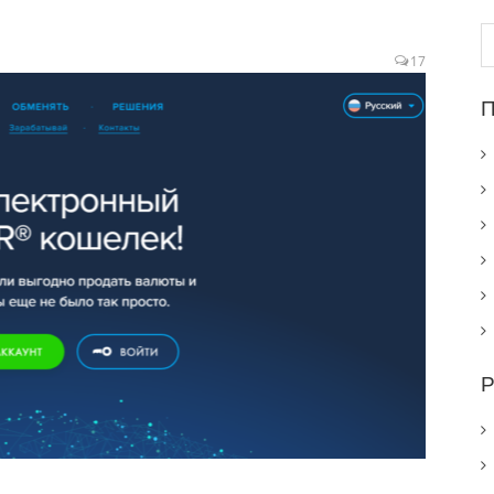
Н
17
П
Р