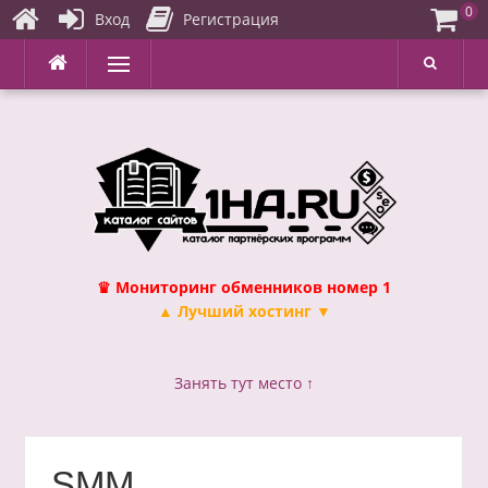
0
Вход
Регистрация
Перейти
Меню
к
содержимому
♛ Мониторинг обменников номер 1
▲ Лучший хостинг ▼
Занять тут место ↑
SMM