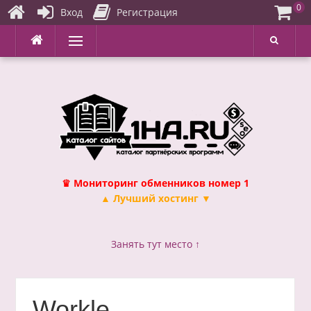
0
Вход
Регистрация
Перейти
Меню
к
содержимому
♛ Мониторинг обменников номер 1
▲ Лучший хостинг ▼
Занять тут место ↑
Workle