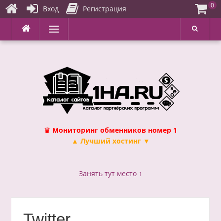
0
Вход
Регистрация
Перейти
Меню
к
содержимому
♛ Мониторинг обменников номер 1
▲ Лучший хостинг ▼
Занять тут место ↑
Twitter