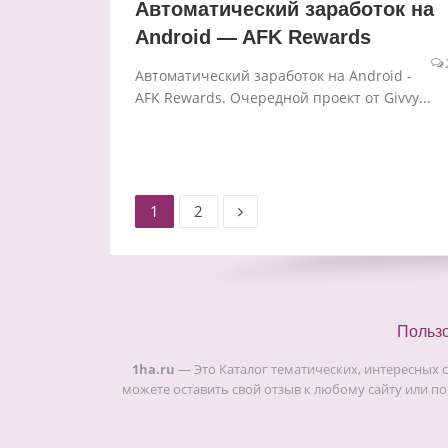
Автоматический заработок на
Android — AFK Rewards
Автоматический заработок на Android -
AFK Rewards. Очередной проект от Givvy...
Старница
Старница
Пагинация
1
2
записей
Польз
1ha.ru
— Это Каталог тематических, интересных 
можете оставить свой отзыв к любому сайту или по