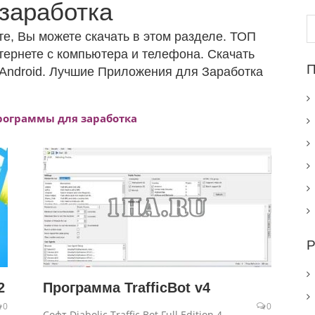
заработка
Н
е, Вы можете скачать в этом разделе. ТОП
тернете с компьютера и телефона. Скачать
П
 Android. Лучшие Приложения для Заработка
рограммы для заработка
Р
2
Программа TrafficBot v4
0
0
Софт Diabolic Traffic Bot Full Edition 4