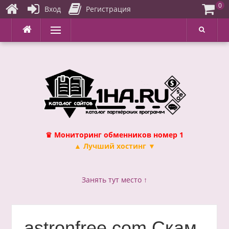
0
Вход
Регистрация
Перейти
Меню
к
содержимому
♛ Мониторинг обменников номер 1
▲ Лучший хостинг ▼
Занять тут место ↑
astronfree.com Скам