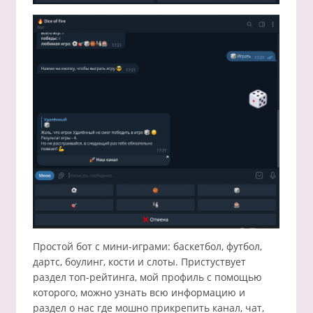
Простой бот с мини-играми: баскетбол, футбол,
дартс, боулинг, кости и слоты. Пристуствует
раздел топ-рейтинга, мой профиль с помощью
которого, можно узнать всю информацию и
раздел о нас где мошно прикрепить канал, чат,