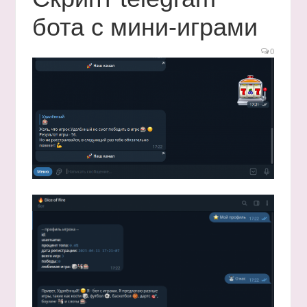
бота с мини-играми
0