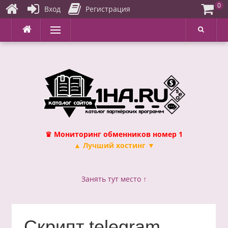
0
Вход
Регистрация
Перейти
Меню
к
содержимому
♛ Мониторинг обменников номер 1
▲ Лучший хостинг ▼
Занять тут место ↑
Скрипт telegram