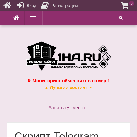
0
Вход
Регистрация
Перейти
Меню
к
содержимому
♛ Мониторинг обменников номер 1
▲ Лучший хостинг ▼
Занять тут место ↑
Скрипт Telegram