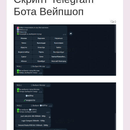
Бота Вейпшоп
0