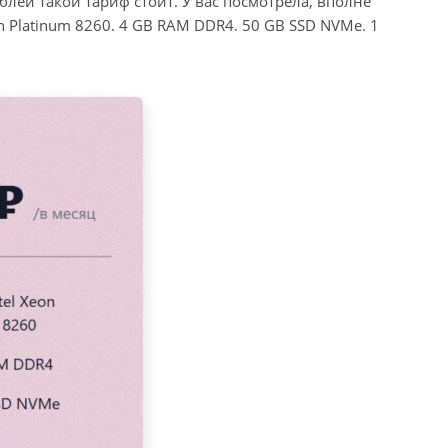
блей такой тариф стоит. У вас посмотрела, вполне
on Platinum 8260. 4 GB RAM DDR4. 50 GB SSD NVMe. 1