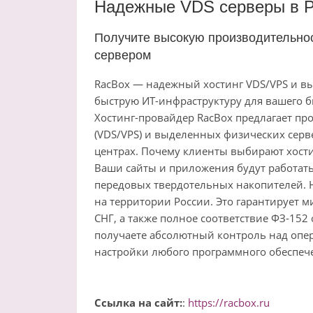
Надежные VDS серверы в Р
Получите высокую производительнос
сервером
RacBox — надежный хостинг VDS/VPS и вы
быструю ИТ-инфраструктуру для вашего б
Хостинг-провайдер RacBox предлагает п
(VDS/VPS) и выделенных физических серве
центрах. Почему клиенты выбирают хости
Ваши сайты и приложения будут работать
передовых твердотельных накопителей. Н
на территории России. Это гарантирует 
СНГ, а также полное соответствие ФЗ-152
получаете абсолютный контроль над опе
настройки любого программного обеспече
Ссылка на сайт:
:
https://racbox.ru