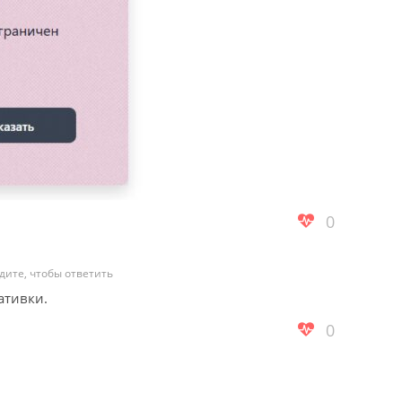
0
дите, чтобы ответить
ативки.
0