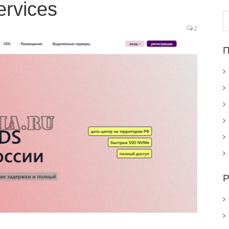
rvices
Н
2
П
Р