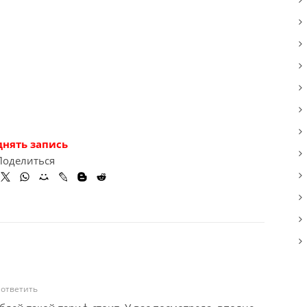
днять запись
Поделиться
 ответить